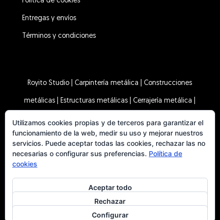
Política de cookies
Entregas y envíos
Términos y condiciones
Royito Studio
|
Carpintería metálica
|
Construcciones
metálicas
|
Estructuras metálicas
|
Cerrajería metálica
|
Herrero
|
Tienda
Utilizamos cookies propias y de terceros para garantizar el
funcionamiento de la web, medir su uso y mejorar nuestros
servicios. Puede aceptar todas las cookies, rechazar las no
necesarias o configurar sus preferencias.
Política de
cookies
© 2025 Royito Studio | Imágenes de
Freepik
| Iconos de
Aceptar todo
Rechazar
Flaticon
Configurar